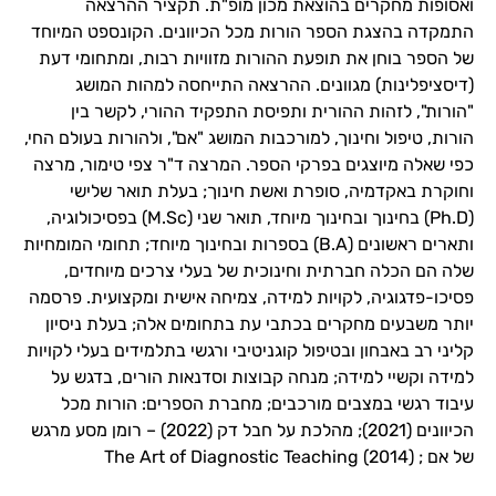
ואסופות מחקרים בהוצאת מכון מופ"ת. תקציר ההרצאה
התמקדה בהצגת הספר הורות מכל הכיוונים. הקונספט המיוחד
של הספר בוחן את תופעת ההורות מזוויות רבות, ומתחומי דעת
(דיסציפלינות) מגוונים. ההרצאה התייחסה למהות המושג
"הורות", לזהות ההורית ותפיסת התפקיד ההורי, לקשר בין
הורות, טיפול וחינוך, למורכבות המושג "אם", ולהורות בעולם החי,
כפי שאלה מיוצגים בפרקי הספר. המרצה ד"ר צפי טימור, מרצה
וחוקרת באקדמיה, סופרת ואשת חינוך; בעלת תואר שלישי
(Ph.D) בחינוך ובחינוך מיוחד, תואר שני (M.Sc) בפסיכולוגיה,
ותארים ראשונים (B.A) בספרות ובחינוך מיוחד; תחומי המומחיות
שלה הם הכלה חברתית וחינוכית של בעלי צרכים מיוחדים,
פסיכו-פדגוגיה, לקויות למידה, צמיחה אישית ומקצועית. פרסמה
יותר משבעים מחקרים בכתבי עת בתחומים אלה; בעלת ניסיון
קליני רב באבחון ובטיפול קוגניטיבי ורגשי בתלמידים בעלי לקויות
למידה וקשיי למידה; מנחה קבוצות וסדנאות הורים, בדגש על
עיבוד רגשי במצבים מורכבים; מחברת הספרים: הורות מכל
הכיוונים (2021); מהלכת על חבל דק (2022) – רומן מסע מרגש
של אם ; The Art of Diagnostic Teaching (2014)