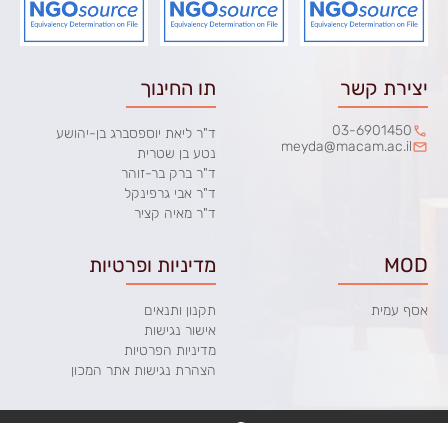
יצירת קשר
תו החינוך
03-6901450
ד"ר ליאת יוספסברג בן-יהושע
meyda@macam.ac.il
נטע בן שטרית
ד"ר ברק בר-זוהר
ד"ר אבי גרפינקל
ד"ר מאיה קציר
MOD
מדיניות ופרטיות
אסף עמית
תקנון ותנאים
אישור נגישות
מדיניות הפרטיות
הצהרת נגישות אתר המכון