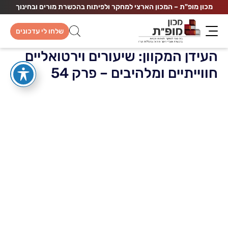
מכון מופ"ת – המכון הארצי למחקר ולפיתוח בהכשרת מורים ובחינוך
שלחו לי עדכונים
העידן המקוון: שיעורים וירטואליים
חווייתיים ומלהיבים – פרק 54