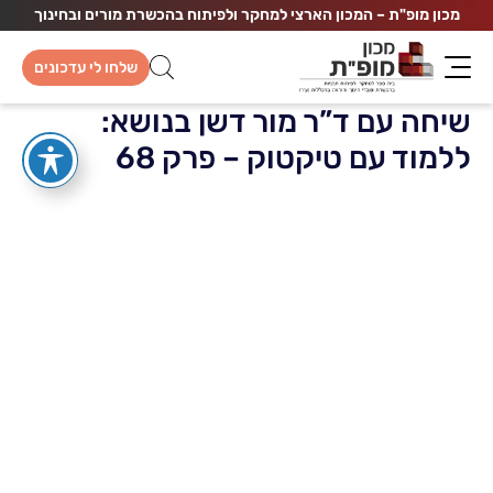
מכון מופ"ת – המכון הארצי למחקר ולפיתוח בהכשרת מורים ובחינוך
שלחו לי עדכונים
שיחה עם ד”ר מור דשן בנושא:
ללמוד עם טיקטוק – פרק 68