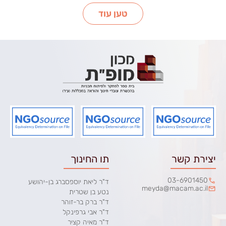
טען עוד
יצירת קשר
תו החינוך
03-6901450
ד"ר ליאת יוספסברג בן-יהושע
meyda@macam.ac.il
נטע בן שטרית
ד"ר ברק בר-זוהר
ד"ר אבי גרפינקל
ד"ר מאיה קציר